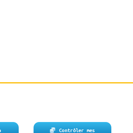
es
a
Contrôler mes