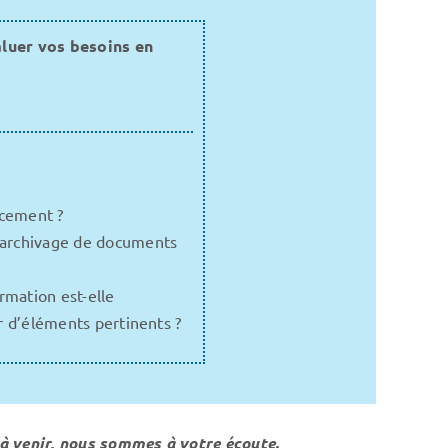
aluer vos besoins en
acement ?
l’archivage de documents
rmation est-elle
r d’éléments pertinents ?
 à venir, nous sommes à votre écoute.